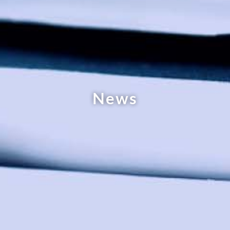
N
e
w
s