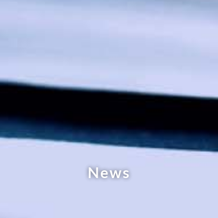
N
e
w
s