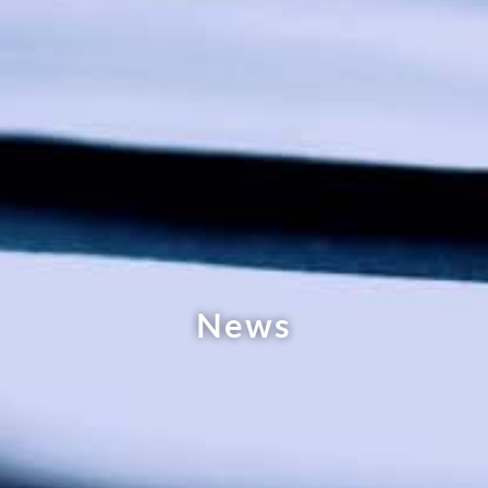
N
e
w
s