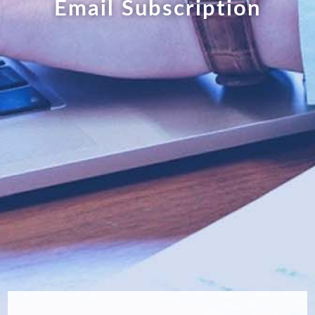
E
m
a
i
l
S
u
b
s
c
r
i
p
t
i
o
n